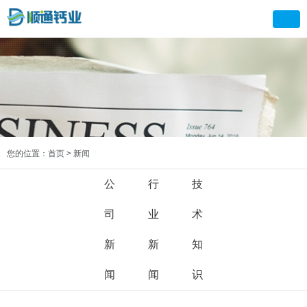
您的位置：首页
>
新闻
公
行
技
司
业
术
新
新
知
闻
闻
识