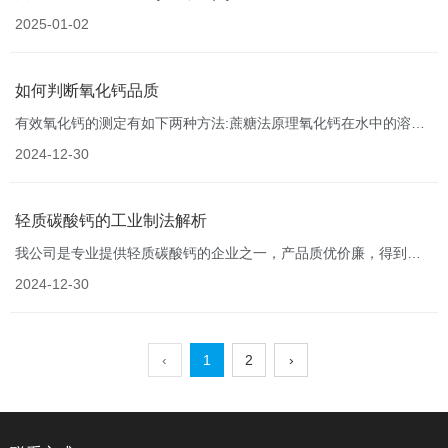
钙，工业级氢氧化钙厂家其钙含量，细度都达到国家标准，产品参
2025-01-02
照执行HG/T 4120-2009基准生产氢氧化钙。其在污水处理中可以作
为混凝剂来使用。
如何判断氧化钙品质
有效氧化钙的测定有如下两种方法:蔗糖法原理氧化钙在水中的溶解
度很小，20℃时溶解度为1.29g/加入蔗糖就可使之成溶解度大的蔗
2024-12-30
糖钙，再用酸滴定蔗糖钙中的氧化钙的含量，反应如
下:C12H22+O11+CaO+2H2O─→C12H12O11
轻质碳酸钙的工业制法解析
我公司是专业提供轻质碳酸钙的企业之一，产品质优价廉，得到新
老客户的一致好评。下面给您介绍一下有关轻质碳酸钙的工业制
2024-12-30
法，希望对您有所帮助。
‹
1
2
›