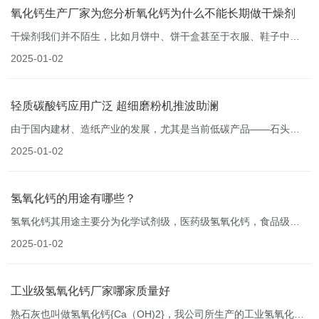
氧化钙生产厂家为您分析氧化钙为什么不能长期做干燥剂
干燥剂我们并不陌生，比如月饼中、饼干盒甚至于衣服、鞋子中都
有干燥剂。干燥剂主要用于防湿保鲜，一般的干燥剂有氯化镁、氯
2025-01-02
化钙等。我们今天就来看看生石灰作为干燥剂的工作原理及其应
用。
轻质碳酸钙应用广泛 超细磨粉机推波助澜
由于国内建材、造纸产业的发展，尤其是当前低碳产品——石头纸
产业的兴起，我国碳酸钙工业得到了快速发展。目前我国轻质碳酸
2025-01-02
钙生产能力达到800万吨，已成为世界第一生产大国。
氢氧化钙的用途有哪些？
氢氧化钙其用途主要分为化学试剂级，医药级氢氧化钙，食品级氢
氧化钙，和工业级氢氧化钙。
2025-01-02
工业级氢氧化钙厂家哪家质量好
熟石灰也叫做氢氧化钙{Ca（OH)2}，我公司所生产的工业氢氧化