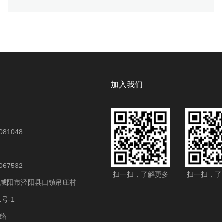
氧化钙是二元强碱，但仅能微溶于水。氢氧化钙在工业中有广
泛的应用。
加入我们
81048
67532
扫一扫，了解更多
扫一扫，了
咸阳市泾阳县口镇吊庄村
1号-1
络