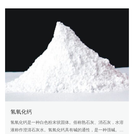
氢氧化钙
氢氧化钙是一种白色粉末状固体。俗称熟石灰、消石灰，水溶
液称作澄清石灰水。氢氧化钙具有碱的通性，是一种强碱。氢