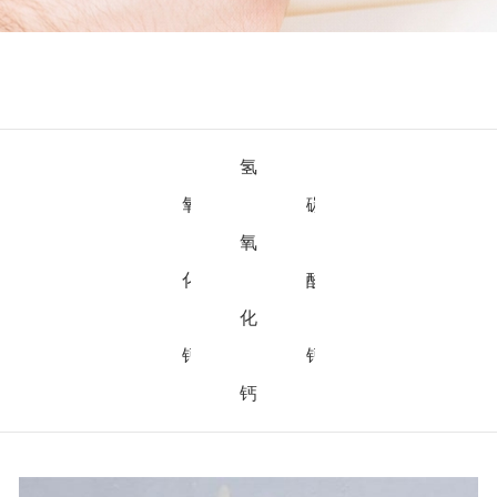
氢
氧
碳
氧
化
酸
化
钙
钙
钙