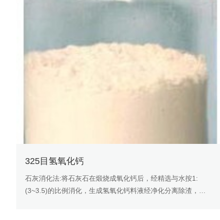
325目氢氧化钙
石灰消化法:将石灰石在煅烧成氧化钙后，经精选与水按1:
(3~3.5)的比例消化，生成氢氧化钙料液经净化分离除渣，再
经离心脱水，于150~300℃下干燥，再筛选(120目以上)即为
氢氧化钙成品。其